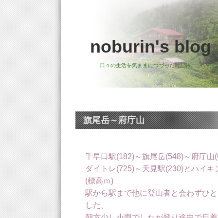
noburin's blog
日々の生活を気ままにつづった雑記帳。
旗尾岳～府庁山
千早口駅(182)～旗尾岳(548)～府庁山(6
ダイトレ(725)～天見駅(230)とハ
(標高ｍ)
駅から駅まで他に登山者と会わずひと
した。
朝方少し小雨でしたが登り途中で日差