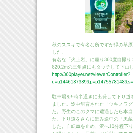
秋のススキで有名な所ですが緑の草原
した。
有名な「火上岩」に座り360度自撮
820.2mの三角点にもタッチして下山
http://360player.net/viewerController?
u=u1446187389&p=p1475578148&s=
駐車場を9時半過ぎに出発して下り道
ました。途中飼育された「ツキノワグ
た。野生のこのクマに遭遇したら本当
た。下り道をさらに進み途中の「黒蔵
した。自転車を止め、沢へ10分程下