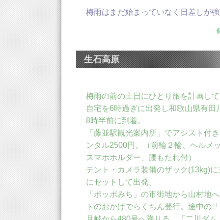
梅雨はまだ始まっていなく日差しが強
生石高原
梅雨の前の土日にひとり旅を計画して
自宅を6時過ぎに出発し和歌山県有田
8時半前に到着。
「藤並駅観光案内所」でアシスト付き
ンタル2500円。（前輪２輪、ヘルメ
スマホホルダー、腰もたれ付）
テント・カメラ装備のザック(13kg)
にセットして出発。
「ポッポみち」の市街地から山村地へ
トのおかげでらくちん登行。途中の「
月峠から480号へ降りる。「二川ダ