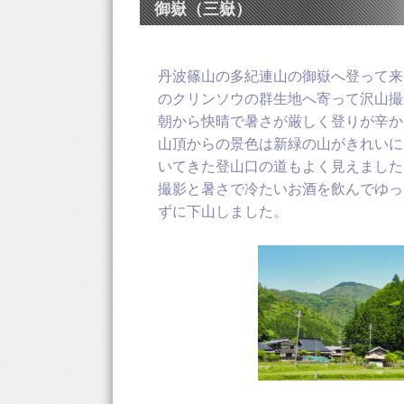
御嶽（三嶽）
丹波篠山の多紀連山の御嶽へ登って来
のクリンソウの群生地へ寄って沢山撮
朝から快晴で暑さが厳しく登りが辛か
山頂からの景色は新緑の山がきれいに
いてきた登山口の道もよく見えました
撮影と暑さで冷たいお酒を飲んでゆっ
ずに下山しました。