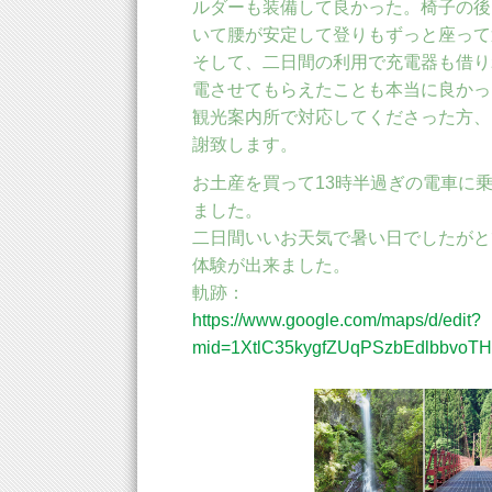
ルダーも装備して良かった。椅子の後
いて腰が安定して登りもずっと座って
そして、二日間の利用で充電器も借り
電させてもらえたことも本当に良かっ
観光案内所で対応してくださった方、
謝致します。
お土産を買って13時半過ぎの電車に乗
ました。
二日間いいお天気で暑い日でしたがと
体験が出来ました。
軌跡：
https://www.google.com/maps/d/edit?
mid=1XtlC35kygfZUqPSzbEdlbbvoTH