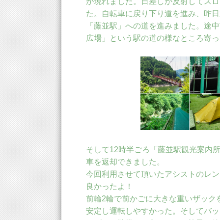
が現れました。日差しが反射してスロ
た。自転車に戻り下り道を進み、昨日
「藤並駅」への道を進みました。途中
広場」という駅の道の様なところ寄っ
そして12時半ごろ「藤並駅観光案内
車を返却できました。
今回利用させて頂いたアシストのレン
良かったよ！
前輪2輪で前かごに大きな重いザック
安定し運転しやすかった。そしてバッ